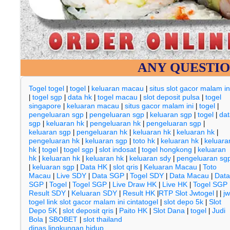
ANY QUESTIO
Togel
togel
togel
keluaran macau
situs slot gacor malam in
|
|
|
togel sgp
data hk
togel macau
slot deposit pulsa
togel
|
|
|
|
|
singapore
keluaran macau
situs gacor malam ini
togel
|
|
|
|
pengeluaran sgp
pengeluaran sgp
keluaran sgp
togel
dat
|
|
|
|
sgp
keluaran hk
pengeluaran hk
pengeluaran sgp
|
|
|
|
keluaran sgp
pengeluaran hk
keluaran hk
keluaran hk
|
|
|
|
pengeluaran hk
keluaran sgp
toto hk
keluaran hk
keluara
|
|
|
|
hk
togel
togel sgp
slot indosat
togel hongkong
keluaran
|
|
|
|
|
hk
keluaran hk
keluaran hk
keluaran sdy
pengeluaran sg
|
|
|
|
keluaran sgp
Data HK
slot qris
Keluaran Macau
Toto
|
|
|
|
|
Macau
Live SDY
Data SGP
Togel SDY
Data Macau
Data
|
|
|
|
|
SGP
Togel
Togel SGP
Live Draw HK
Live HK
Togel SGP
|
|
|
|
|
Result SDY
Keluaran SDY
Result HK
RTP Slot
Jwtogel
jw
|
|
|
| |
togel
link slot gacor malam ini
cintatogel
slot depo 5k
Slot
|
|
Depo 5K
slot deposit qris
Paito HK
Slot Dana
togel
Judi
|
|
|
|
|
Bola
SBOBET
slot thailand
|
|
dinas lingkungan hidup